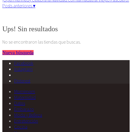
Posts anteriores ▾
Algunos derechos reservados. 2015
Ups! Sin resultados
No se encontraron las tiendas que buscas.
Nueva búsqueda
Facebook
Instagram
Pinterest
Momimom
Maternidad
Datos
Embarazo
Moda y Belleza
Entretención
Cocina