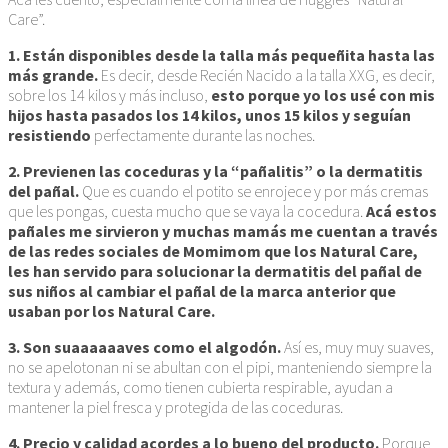
Care”.
1. Están disponibles desde la talla más pequeñita hasta las
más grande.
Es decir, desde Recién Nacido a la talla XXG, es decir,
sobre los 14 kilos y más incluso,
esto porque yo los usé con mis
hijos hasta pasados los 14 kilos, unos 15 kilos y seguían
resistiendo
perfectamente durante las noches.
2. Previenen las coceduras y la “pañalitis” o la dermatitis
del pañal.
Que es cuando el potito se enrojece y por más cremas
que les pongas, cuesta mucho que se vaya la cocedura.
Acá estos
pañales me sirvieron y muchas mamás me cuentan a través
de las redes sociales de Momimom que los Natural Care,
les han servido para solucionar la dermatitis del pañal de
sus niños al cambiar el pañal de la marca anterior que
usaban por los Natural Care.
3. Son suaaaaaaves como el algodón.
Así es, muy muy suaves,
no se apelotonan ni se abultan con el pipi, manteniendo siempre la
textura y además, como tienen cubierta respirable, ayudan a
mantener la piel fresca y protegida de las coceduras.
4. Precio y calidad acordes a lo bueno del producto.
Porque