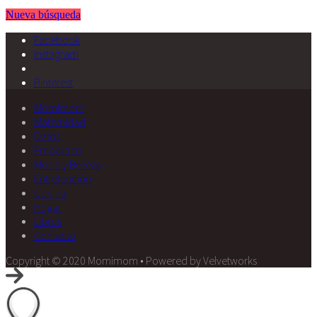
Nueva búsqueda
Facebook
Instagram
Pinterest
Momimom
Maternidad
Datos
Embarazo
Moda y Belleza
Entretención
Cocina
Hogar
Libros
Contacto
Copyright © 2020 Momimom • Powered by Velvetworks