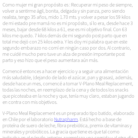
Como mujer mi gran propósito es : Recuperar mi peso de siempre,
volver a sentirme ágil, bonita, delgada y sin panza, pero siendo
realista, tengo 35 años, mido 1.70 mts. y volver a pesar los 59 kilos
de mi estado pre mamá no es mi propósito, sí lo era, desde hace 3
meses, bajar desde 68 kilos a 61, ese es mi objetivo final. Con 63
kilos me quedo. 7 kilos demás de mi segundo post parto que en
total me dejó con 25 kilos extra. Y les doy mi palabra que en este
segundo embarazo no comí en ningún caso por dos. Al contrario,
me cuidé mucho pero tuve un alza de presión importante post
parto y eso hizo que el peso aumentara aún más.
Comencé entonces a hacer ejercicio y a seguir una alimentación
más saludable, (dejando de lado el azúcar, pan y grasas), además,
desde hace un mes, comencé a tomar V-Plano Meal Replacement,
todas las noches, en reemplazo de la cena y de todos los snacks
que picoteaba en la noche y que, tenía muy claro, estaban jugando
en contra con mis objetivos.
V-Plano Meal Replacement es un preparado tipo batido, elaborado
en Chile por el laboratorio
Nutrapharm
. Está hecho a base de
proteína de suero de leche, fibra prebiótica, premix de vitaminas y
minerales y probióticos. La gracia que tiene es que tal como
indicaba en el párrafo anterior, reemplaza una comida y al otro día