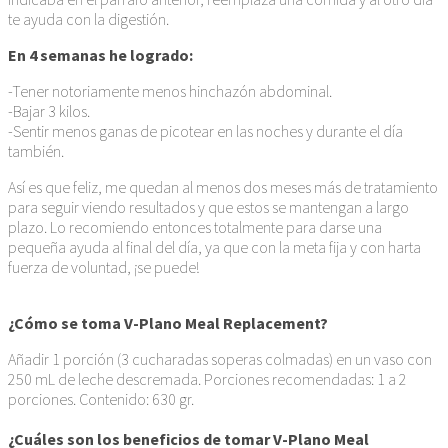
te ayuda con la digestión.
En 4 semanas he logrado:
-Tener notoriamente menos hinchazón abdominal.
-Bajar 3 kilos.
-Sentir menos ganas de picotear en las noches y durante el día
también.
Así es que feliz, me quedan al menos dos meses más de tratamiento
para seguir viendo resultados y que estos se mantengan a largo
plazo. Lo recomiendo entonces totalmente para darse una
pequeña ayuda al final del día, ya que con la meta fija y con harta
fuerza de voluntad, ¡se puede!
¿Cómo se toma V-Plano Meal Replacement?
Añadir 1 porción (3 cucharadas soperas colmadas) en un vaso con
250 mL de leche descremada. Porciones recomendadas: 1 a 2
porciones. Contenido: 630 gr.
¿Cuáles son los beneficios de tomar V-Plano Meal