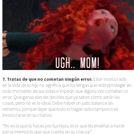
7. Tratas de que no cometan ningún error.
Estar involucrado
en la vida de tu hijo no significa que los tengas que sobreproteger en
todo momento de sus vidas e impedir que alguna vez cometan un
error. Qué ganas dan de decirles que ya sabes cómo serán las
cosas, pero no es lo ideal. Debe haber un justo balance sin
extremos, porque dejar que todo lo hagan solos tampoco es
involucrarse en su crianza.
“No es lo que tú haces por tus hijos, es lo que les enseñas a hacer
por si mismos lo que que cuenta en su crianza”.