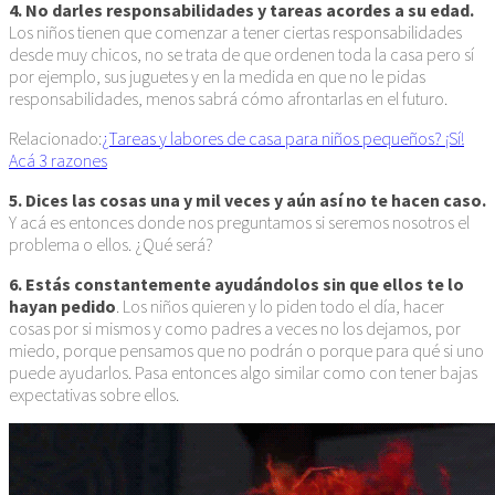
4. No darles responsabilidades y tareas acordes a su edad.
Los niños tienen que comenzar a tener ciertas responsabilidades
desde muy chicos, no se trata de que ordenen toda la casa pero sí
por ejemplo, sus juguetes y en la medida en que no le pidas
responsabilidades, menos sabrá cómo afrontarlas en el futuro.
Relacionado:
¿Tareas y labores de casa para niños pequeños? ¡Sí!
Acá 3 razones
5. Dices las cosas una y mil veces y aún así no te hacen caso.
Y acá es entonces donde nos preguntamos si seremos nosotros el
problema o ellos. ¿Qué será?
6. Estás constantemente ayudándolos sin que ellos te lo
hayan pedido
. Los niños quieren y lo piden todo el día, hacer
cosas por si mismos y como padres a veces no los dejamos, por
miedo, porque pensamos que no podrán o porque para qué si uno
puede ayudarlos. Pasa entonces algo similar como con tener bajas
expectativas sobre ellos.