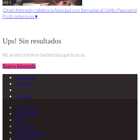
¡Open Kennedy celebra la Navidad con llamadas al Viejito Pascuero!
Posts anteriores ▾
Algunos derechos reservados. 2015
Ups! Sin resultados
No se encontraron las tiendas que buscas.
Nueva búsqueda
Facebook
Instagram
Pinterest
Momimom
Maternidad
Datos
Embarazo
Moda y Belleza
Entretención