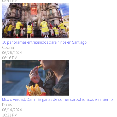
08:41 PM
10 panoramas entretenidos para niños en Santiago
Cocina
06/26/2024
06:16 PM
Mito o verdad: Dan más ganas de comer carbohidratos en invierno
Datos
06/14/2024
10:31 PM