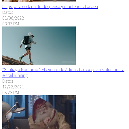
5 tips para ordenar tu despensa y mantener el orden
Datos
01/06/2022
03:37 PM
“Santiago Nocturno”: El evento de Adidas Terrex que revolucionará
el trail running
Datos
12/22/2021
08:23 PM