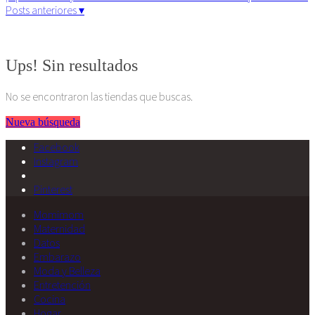
Posts anteriores ▾
Algunos derechos reservados. 2015
Ups! Sin resultados
No se encontraron las tiendas que buscas.
Nueva búsqueda
Facebook
Instagram
Pinterest
Momimom
Maternidad
Datos
Embarazo
Moda y Belleza
Entretención
Cocina
Hogar