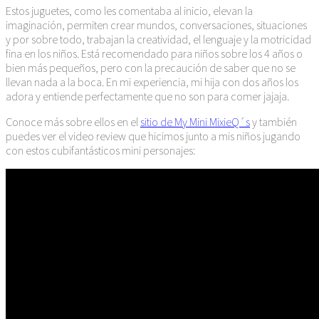
Estos juguetes, como les comentaba al inicio, elevan la
imaginación, permiten crear mundos, conversaciones, situaciones
y por sobre todo, trabajan la creatividad, el lenguaje y la motricidad
fina en los niños. Está recomendado para niños sobre los 4 años o
bien más pequeños, pero con la precaución de saber que no se
llevan nada a la boca. En mi experiencia, mi hija con dos años los
adora y entiende perfectamente que no son para comer jajaja.
Conoce más sobre ellos en el
sitio de My Mini MixieQ´s
y también
puedes ver el video review que hicimos junto a mis niños jugando
con estos cubifantásticos mini personajes: