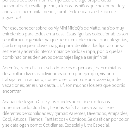
personalidad, resulta que no, a todos los niños que he conocido y
ahora a su hermanita menor, ¡también le encanta este tipo de
juguetitos!
Por eso, conocer sobre los My Mini MixieQ’s de Mattel ha sido muy
entretenido para todos en la casa. Estas figuritas coleccionables son
sencillamente geniales ya que permiten coleccionar por categorías,
(cada empaque incluye una guía para identificar las figuras que ya
se tienen) y además intercambiar peinados y ropa, por lo que las
combinaciones de nuevos personajes llega a ser ¡infinita!
Además, traen distintos sets donde estos personajes en miniatura
desarrollan diversas actividades como por ejemplo, visitar o
trabajar en un acuario, comer o ser dueño de una pizzería, ir de
vacaciones, tener una casita…¡uf! son muchos los sets que podrás
encontrar.
Acaban de llegar a Chile y los puedes adquirir en todos los
supermercados Jumbo y tiendas París. La nueva gama tiene
diferentes personalidades y gamas: Valientes, Divertidos, Amigables,
Cool, Astutos, Tiernos, Fantásticos y Cómicos. Se clasifican por color
y se catalogan como: Cotidianas, Especial y Ultra Especial.