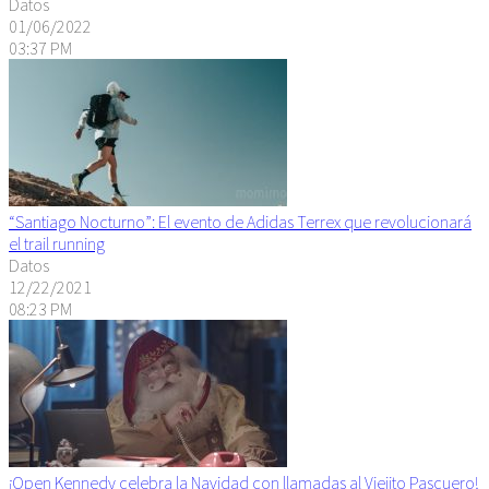
Datos
01/06/2022
03:37 PM
“Santiago Nocturno”: El evento de Adidas Terrex que revolucionará
el trail running
Datos
12/22/2021
08:23 PM
¡Open Kennedy celebra la Navidad con llamadas al Viejito Pascuero!