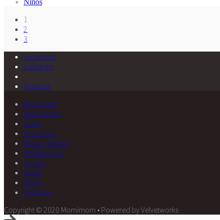
Niños
1
2
3
Facebook
Instagram
Pinterest
Momimom
Maternidad
Datos
Embarazo
Moda y Belleza
Entretención
Cocina
Hogar
Libros
Contacto
Copyright © 2020 Momimom • Powered by Velvetworks