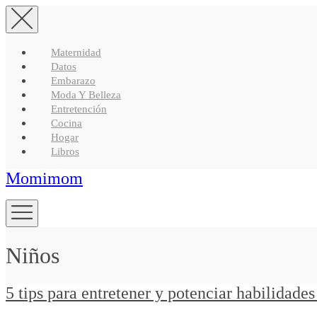
Maternidad
Datos
Embarazo
Moda Y Belleza
Entretención
Cocina
Hogar
Libros
Momimom
Niños
5 tips para entretener y potenciar habilidades